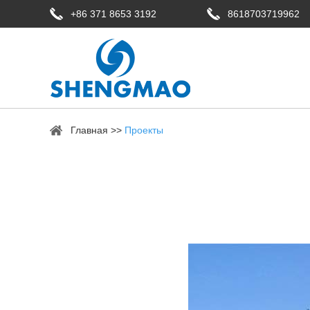
+86 371 8653 3192
8618703719962
Главная
>>
Проекты