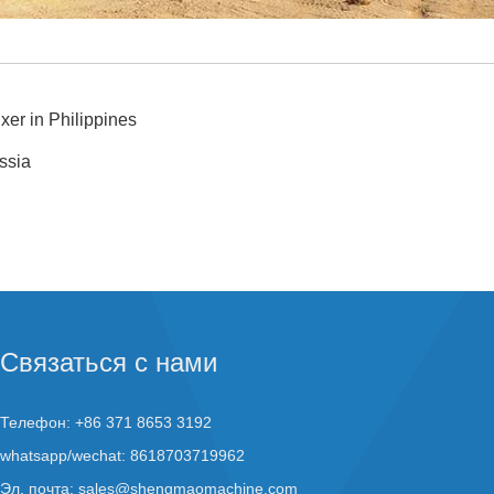
er in Philippines
ssia
Связаться с нами
Телефон: +86 371 8653 3192
whatsapp/wechat: 8618703719962
Эл. почта:
sales@shengmaomachine.com